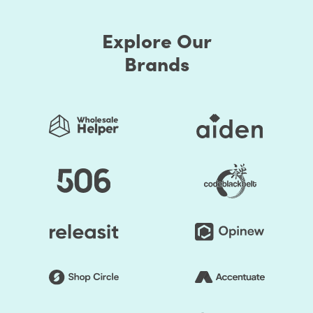
using these codes.
Explore Our
Using the Shopify Scripts API reference, you can write the
Shopify Scripts. Sounds complex? Shopify Plus is built to
Brands
ease the get-started experience and even the split of the
customization experience. Therein, you can use Shopify
Script Editor to write, edit, manage, publish, and even
handle unpublishing of scripts.
A Shopify Script Editor is used to build and run Shopify
Scripts as they provide templates and debugging tools to
write and test scripts before publishing. The Shopify
Script Editor is available for Shopify Plus merchants and
comes in an App. Based on the store requirement,
merchants can install custom apps to enable the script on
their store.
Often, merchants use Shopify Scripts to incentivize
customers and increase AOV with discounts at customer
shopping carts. But that's not all they can do; utilizing