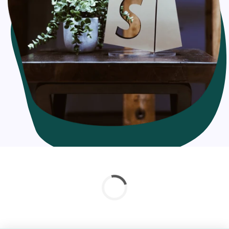
What are the types of Shopify Scripts you can
create?
Line item scripts:
Shipping scripts:
Payment scripts:
How are the Shopify Scripts helpful/beneficial for a
website?
What are the most popular and best Shopify Scripts
examples to get started:
What is Shopify Scripts?
Shopify Scripts are micro-customizations that let you add
more customization to address your business's basic to
complex needs. As an example, based on your input, you
can apply line item level discounts without the sort of
hackery that existing applications have to perform or
even introduce a variant of a product at discounted rates