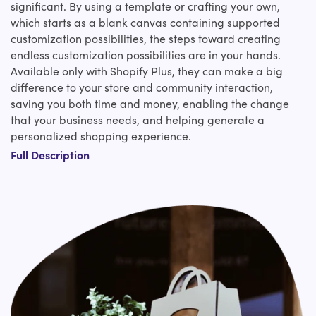
significant. By using a template or crafting your own,
which starts as a blank canvas containing supported
customization possibilities, the steps toward creating
endless customization possibilities are in your hands.
Available only with Shopify Plus, they can make a big
difference to your store and community interaction,
saving you both time and money, enabling the change
that your business needs, and helping generate a
personalized shopping experience.
Full Description
Yes, that is right! Most back-end systems, for example,
make you choose between high accessibility and
versatility at the cost of adaptability. But with the
customizable functions of Shopify Script, they can act as
a gateway to incredible promotions that won't slow down
your online store.
Table of Contents
What is Shopify Scripts?