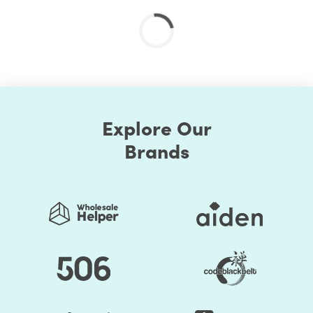
vous soutenir
HulkApps propose une gamme complète de services
spécialisés pour vous aider à développer votre entreprise
en ligne. Que vous ayez besoin d'aide pour le
référencement, la configuration des paiements ou
l'intégration des médias sociaux, nos experts sont là pour
vous fournir les services dont vous avez besoin pour
Explore Our
réussir.
Brands
Ressources pour votre succès
Accédez à notre riche collection de ressources pour aider
votre boutique à réussir. Des guides pratiques et des
tutoriels aux analyses de l'industrie et aux études de cas,
nous offrons une mine d'informations pour vous aider à
rester à la pointe du commerce électronique.
À propos d'HulkApps
Depuis notre lancement, nous avons aidé des milliers de