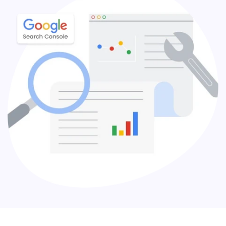
Nos forfaits personnalisés sont conçus pour répondre à
vos besoins spécifiques. Que vous ayez besoin d'une
conception de site Web personnalisée, d'une application
sur mesure ou d'une assistance pour la gestion de votre
boutique, nous avons la solution pour vous. Avec
HulkApps, vous avez le pouvoir de créer la boutique en
ligne dont vous avez toujours rêvé.
Applications puissantes pour
améliorer votre boutique
Découvrez notre vaste catalogue d'applications Shopify
puissantes conçues pour aider votre boutique à réussir.
Des outils de marketing et de promotion aux
fonctionnalités de gestion des stocks et de la fidélité
client, HulkApps fournit les outils dont vous avez besoin
pour augmenter vos ventes et développer votre
entreprise.
Des services spécialisés pour