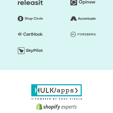
marchands à développer et à réussir leurs boutiques en
ligne sur Shopify. Notre expertise en matière de
commerce électronique et notre engagement envers nos
clients ont fait de nous l'un des principaux experts de
Shopify dans le monde. Faites confiance à HulkApps pour
vous aider à construire votre marque en ligne.
Accueil
Forfaits
Applications
Services
Ressources
À propos