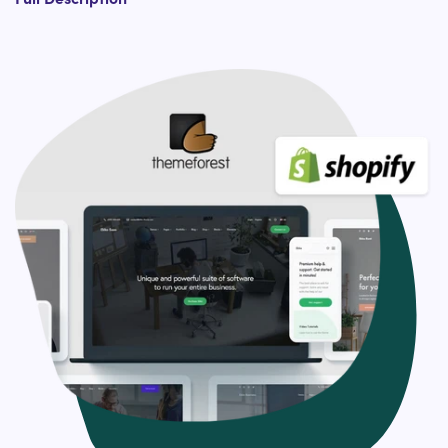
Right??
To get you high conversions and ROI for your e-
commerce company, hire our expert Shopify experts who
bring exceptional knowledge and expertise in
ThemeForest custom Shopify theme design. Our
experienced Shopify developers have covered you from
making slight tweaks to an existing ThemeForest Shopify
theme to custom Shopify theme development from
scratch or a revamp.?
Our ThemeForest Shopify theme customization services
include:?
Design layout adjustments
Typography adjustments
Logo and branding integration
Custom functionality
And much more
Check out the custom curated Shopify theme