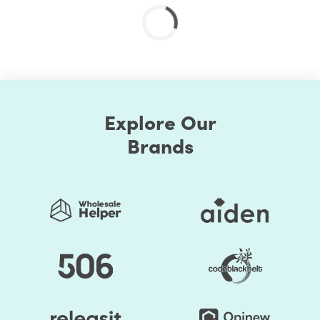
negligible time and financial speculation
You’re in any of the following verticals: e-
commerce, distributing, instructive items,
events/ticketing, creative production,
TV/movie/book audits, job listings, local business
In case you said yes to any of these statements, at that
point implementing structured information is especially
Explore Our
important to you! The more you markup, the superior. In
Brands
our Structured data setup benefit, we identify structured
data for SEO opportunities for your website, actualize
and test the markup on your sake.