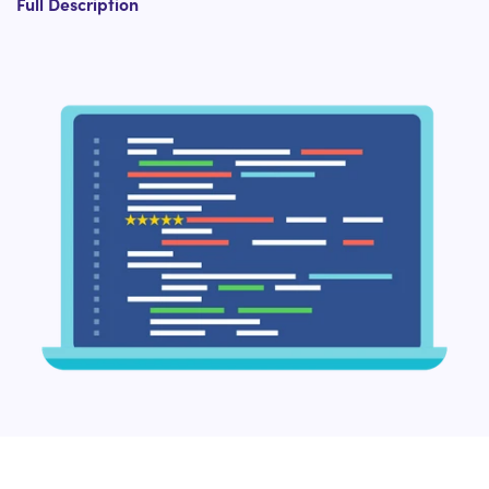
Full Description
basic optimization issues and you know that you've
accomplished a competitive standard along with
your keyword focusing on, backlinks profile, website
structure, and specialized setup
You’re in a competitive vertical and require your
results to stand out within the SERPs
You need to utilize AMP (Accelerated Mobile Pages)
as a way to appear up in featured areas of the
SERP, including carousels
You have a lot of article-style content related to key
head terms (e.g. 10 chicken recipes) and you’d like a
way to display multiple results for those terms in the
SERP
You’re ranking reasonably well (position 15 or
higher) already for terms with significant look
volume (5000–50,000 searches/month) depending
on the niche of your market
You've got strong development assets with
accessibility on staff and can execute with