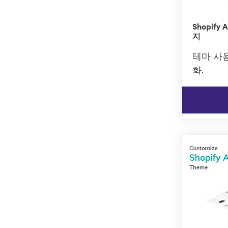
Shopif
지
테마 사
화.