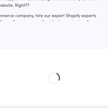
website. Right??
mmerce company, hire our expert Shopify experts
 ThemeForest custom Shopify theme design. Our
rom making slight tweaks to an existing
me development from scratch or a revamp.?
ces include:?
ation service and if you don’t find your’s just drop
 done for you.?