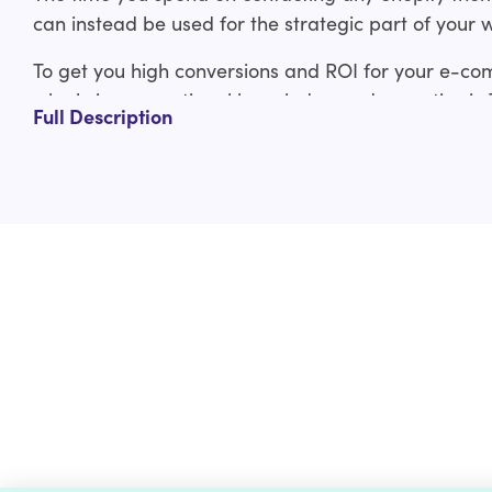
can instead be used for the strategic part of your 
To get you high conversions and ROI for your e-co
who bring exceptional knowledge and expertise in
Full Description
experienced Shopify developers have covered you f
ThemeForest Shopify theme to custom Shopify the
Our ThemeForest Shopify theme customization servi
Design layout adjustments
Typography adjustments
Logo and branding integration
Custom functionality
And much more
Check out the custom curated Shopify theme customiz
us a line at help@hulk-support.com and we’ll get it