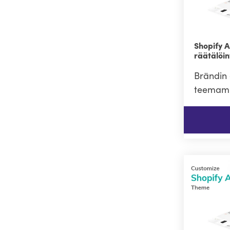
Shopify 
räätälöin
Brändin 
teemamu