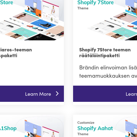
Giaros-teeman
Shopify 7Store teeman
paketti
räätälöintipaketti
Brändin elinvoiman li
teemamuokkauksen avu
Learn More
Lear