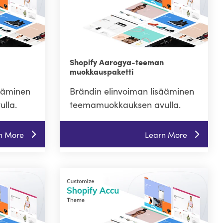
Shopify Aarogya-teeman
muokkauspaketti
sääminen
Brändin elinvoiman lisääminen
lla.
teemamuokkauksen avulla.
n More
Learn More