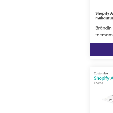
Shopify 
mukautus
Brändin 
teemamu