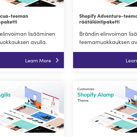
Acua-teeman
Shopify Adventure-teem
paketti
räätälöintipaketti
elinvoiman lisääminen
Brändin elinvoiman li
okkauksen avulla.
teemamuokkauksen avu
Learn More
Lear