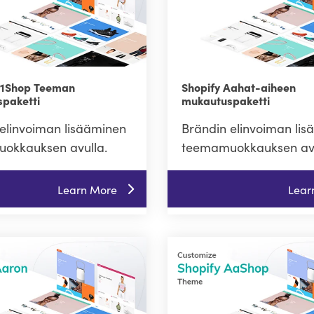
A1Shop Teeman
Shopify Aahat-aiheen
paketti
mukautuspaketti
elinvoiman lisääminen
Brändin elinvoiman li
okkauksen avulla.
teemamuokkauksen avu
Learn More
Lear