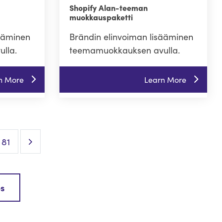
Shopify Alan-teeman
muokkauspaketti
sääminen
Brändin elinvoiman lisääminen
lla.
teemamuokkauksen avulla.
n More
Learn More
Next Page
81
es