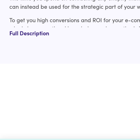
can instead be used for the strategic part of your 
To get you high conversions and ROI for your e-co
who bring exceptional knowledge and expertise in
Full Description
experienced Shopify developers have covered you f
ThemeForest Shopify theme to custom Shopify the
Our ThemeForest Shopify theme customization servi
Design layout adjustments
Typography adjustments
Logo and branding integration
Custom functionality
And much more
Check out the custom curated Shopify theme customiz
us a line at help@hulk-support.com and we’ll get it