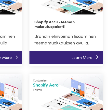
Shopify Accu -teeman
mukautuspaketti
sääminen
Brändin elinvoiman lisääminen
lla.
teemamuokkauksen avulla.
n More
Learn More