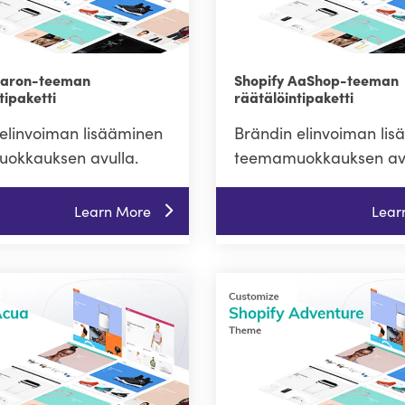
Aaron-teeman
Shopify AaShop-teeman
tipaketti
räätälöintipaketti
elinvoiman lisääminen
Brändin elinvoiman li
okkauksen avulla.
teemamuokkauksen avu
Learn More
Lear