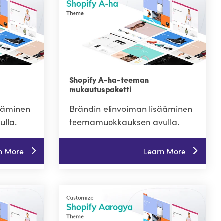
Shopify A-ha-teeman
mukautuspaketti
sääminen
Brändin elinvoiman lisääminen
lla.
teemamuokkauksen avulla.
n More
Learn More