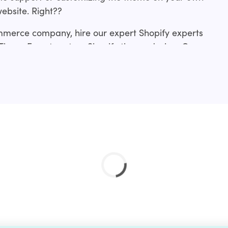
website. Right??
mmerce company, hire our expert Shopify experts
 ThemeForest custom Shopify theme design. Our
rom making slight tweaks to an existing
me development from scratch or a revamp.?
ces include:?
ation service and if you don’t find your’s just drop
 done for you.?