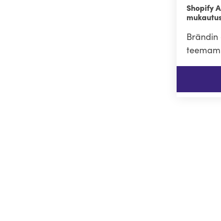
Shopify 
mukautus
Brändin 
teemamu