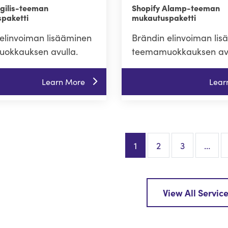
Agilis-teeman
Shopify Alamp-teeman
paketti
mukautuspaketti
elinvoiman lisääminen
Brändin elinvoiman li
okkauksen avulla.
teemamuokkauksen avu
Learn More
Lear
1
2
3
…
View All Servic