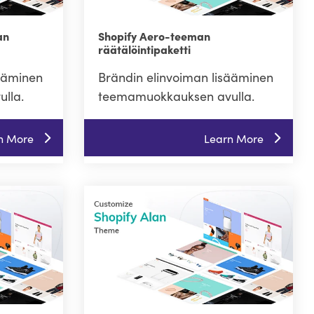
an
Shopify Aero-teeman
räätälöintipaketti
sääminen
Brändin elinvoiman lisääminen
lla.
teemamuokkauksen avulla.
n More
Learn More