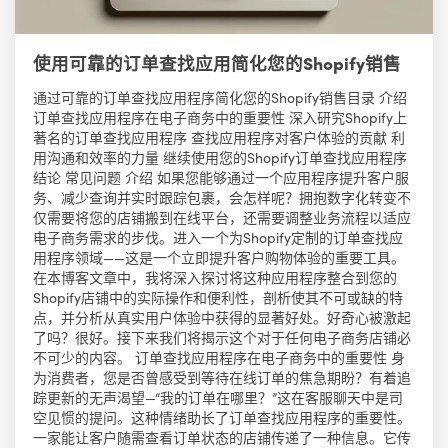
使用可靠的订单查找应用简化您的Shopify销售
通过可靠的订单查找应用程序简化您的Shopify销售目录 介绍
订单查找应用程序在电子商务中的重要性 深入研究Shopify上
著名的订单查找应用程序 查找应用程序对客户体验的贡献 利
用沟通和效率的力量 继续使用您的Shopify订单查找应用程序
结论 常见问题 介绍 如果您能够通过一个应用程序提升客户服
务、减少查询并实时跟踪包裹，会怎样呢？拥抱数字化转变不
仅需要将您的店铺搬到在线平台，还需要调整业务流程以适应
电子商务需求的步伐。进入一个为Shopify定制的订单查找应
用程序领域——这是一个立即提升客户购物体验的重要工具。
在本博客文章中，我将深入探讨将这种应用程序整合到您的
Shopify店铺中的实际操作和便利性，剖析使其不可或缺的特
点，并分析从真实用户体验中获得的显著好处。好奇心被激起
了吗？很好。接下来我们将揭示这个对于任何电子商务店铺必
不可少的内容。 订单查找应用程序在电子商务中的重要性 身
为消费者，您是否曾感受到等待在线订单的焦急期盼？有着追
踪更新的无声渴望—“我的订单在哪里？”这在客服聊天中是司
空见惯的提问。这种情绪助长了订单查找应用程序的重要性。
一家能让客户随需查看订单状态的店铺传递了一种信息。它传