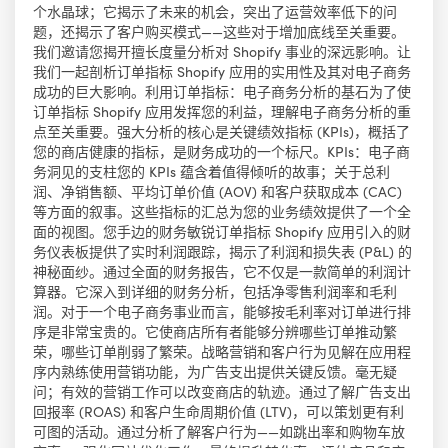
个水晶球；它揭示了未来的机会，突出了运营效率低下的问
题，还揭示了客户购买模式——这些对于增加底线至关重要。
我们邀请您揭开擅长度量分析对 Shopify 事业的深远影响。让
我们一起剖析订单指标 Shopify 应用的实用性及其对电子商务
成功的巨大影响。利用订单指标：电子商务分析的基石为了使
订单指标 Shopify 应用发挥您的利益，理解电子商务分析的重
点至关重要。强大分析的核心是关键绩效指标 (KPIs)，概括了
您的商店健康的指标，是财务成功的一个标尺。KPIs：电子商
务洞见的支柱您的 KPIs 蕴含着值得倾听的故事；关于总利
润、净销售额、平均订单价值 (AOV) 和客户获取成本 (CAC)
等方面的叙事。这些指标的汇总为您的业务绩效提供了一个全
面的视图。您手边的财务敏锐订单指标 Shopify 应用引入的财
务仪表板提供了实时利润跟踪，揭示了利润和损失表 (P&L) 的
神秘面纱。通过全面的财务报告，它不仅是一款简单的利润计
算器。它深入到详细的财务分析，包括净零售利润率和毛利
润。对于一个电子商务事业而言，能够按毛利率对订单进行排
序是非常宝贵的。它使商店所有者能够分辨哪些订单推动繁
荣，哪些订单削弱了繁荣。战略营销和客户行为见解在应用程
序内熟练使用营销功能，为广告支出提供关键反馈。毫无疑
问；有效的营销工作可以改变商店的轨迹。通过了解广告支出
回报率 (ROAS) 和客户生命周期价值 (LTV)，可以策划更有利
可图的活动。通过分析了解客户行为——如跳出率和购物车放