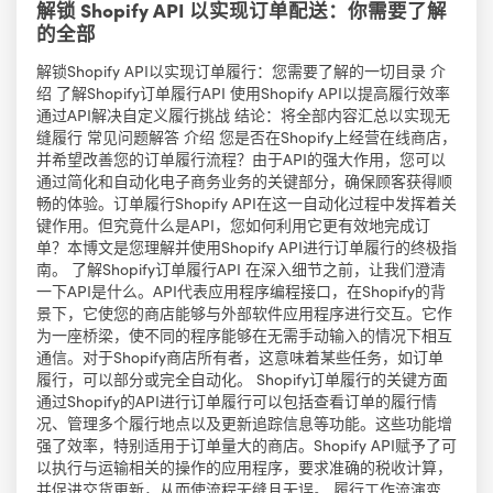
解锁 Shopify API 以实现订单配送：你需要了解
的全部
解锁Shopify API以实现订单履行：您需要了解的一切目录 介
绍 了解Shopify订单履行API 使用Shopify API以提高履行效率
通过API解决自定义履行挑战 结论：将全部内容汇总以实现无
缝履行 常见问题解答 介绍 您是否在Shopify上经营在线商店，
并希望改善您的订单履行流程？由于API的强大作用，您可以
通过简化和自动化电子商务业务的关键部分，确保顾客获得顺
畅的体验。订单履行Shopify API在这一自动化过程中发挥着关
键作用。但究竟什么是API，您如何利用它更有效地完成订
单？本博文是您理解并使用Shopify API进行订单履行的终极指
南。 了解Shopify订单履行API 在深入细节之前，让我们澄清
一下API是什么。API代表应用程序编程接口，在Shopify的背
景下，它使您的商店能够与外部软件应用程序进行交互。它作
为一座桥梁，使不同的程序能够在无需手动输入的情况下相互
通信。对于Shopify商店所有者，这意味着某些任务，如订单
履行，可以部分或完全自动化。 Shopify订单履行的关键方面
通过Shopify的API进行订单履行可以包括查看订单的履行情
况、管理多个履行地点以及更新追踪信息等功能。这些功能增
强了效率，特别适用于订单量大的商店。Shopify API赋予了可
以执行与运输相关的操作的应用程序，要求准确的税收计算，
并促进交货更新，从而使流程无缝且无误。 履行工作流演变