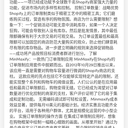
功能——一项已经成功赋予全球数千名Shopify商家强大力量的
功能，促进市场内的多样性和控制。 控制订单数量：战略优势
Shopify上的订单限制类似于精密工艺中的精密工具；它们磨
练购买过程，营造有序的购物氛围。商店为什么需要限制？想
象一下：一个促销活动可能无意中消耗库存，如果一个人决定
狂购，可能会导致别人没有库存。然后是批发情景，其中最低
限额确保有利于大宗交易的可观交易。 为订单设置最低和最高
限额可以加固您的商店防范大量购买的观众，防止他们肆意耗
尽有限的库存物品。进一步建立明确的规则来选择促销物品
——成功将产品按照目标消费者群进行划分。 了解
MinMaxify：一款热门订单限制应用 MinMaxify在Shopify的
订单限制应用套件中脱颖而出。自2012年10月29日推出以来，
该应用一直是需要对购物车容量进行微调的Shopify商店的支
柱。 这款应用的亮点包括它不仅能够实现特定产品的限制，还
能实现整个系列和购物车的阈值设置。人们公认的是在应用最
低和最高订单限额后，购物变得无缝。它已经成为渴望对订单
数量进行优化控制的商家的支柱，客户评价证明了它的易于集
成和定制功能。 无需编码调试即可轻松设置，Minmaxify成本
效益显著，提供每月10美元的基础计划。经济实惠且功能齐全
的平台，适用于各种用户群体，尤其是规模化运营的中小型企
业。 实施订单限制的操作方面 在集成订单限制应用时，想象
在购物框架中绘制一幅精心细致的画面。从哪里开始？通过为
单个商品定义订单约束来奠定基础——那个限时促销产品或入