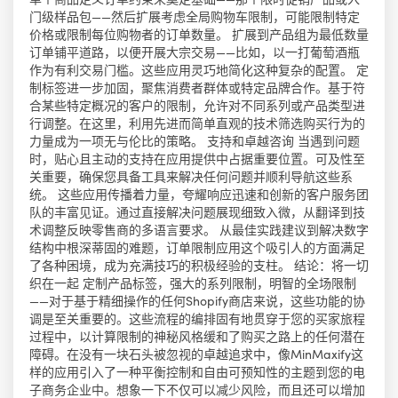
门级样品包——然后扩展考虑全局购物车限制，可能限制特定
价格或限制每位购物者的订单数量。 扩展到产品组为最低数量
订单铺平道路，以便开展大宗交易——比如，以一打葡萄酒瓶
作为有利交易门槛。这些应用灵巧地简化这种复杂的配置。 定
制标签进一步加固，聚焦消费者群体或特定品牌合作。基于符
合某些特定概况的客户的限制，允许对不同系列或产品类型进
行调整。在这里，利用先进而简单直观的技术筛选购买行为的
力量成为一项无与伦比的策略。 支持和卓越咨询 当遇到问题
时，贴心且主动的支持在应用提供中占据重要位置。可及性至
关重要，确保您具备工具来解决任何问题并顺利导航这些系
统。 这些应用传播着力量，夸耀响应迅速和创新的客户服务团
队的丰富见证。通过直接解决问题展现细致入微，从翻译到技
术调整反映零售商的多语言要求。 从最佳实践建议到解决数字
结构中根深蒂固的难题，订单限制应用这个吸引人的方面满足
了各种困境，成为充满技巧的积极经验的支柱。 结论：将一切
织在一起 定制产品标签，强大的系列限制，明智的全场限制
——对于基于精细操作的任何Shopify商店来说，这些功能的协
调是至关重要的。这些流程的编排固有地贯穿于您的买家旅程
过程中，以计算限制的神秘风格缓和了购买之路上的任何潜在
障碍。在没有一块石头被忽视的卓越追求中，像MinMaxify这
样的应用引入了一种平衡控制和自由可预知性的主题到您的电
子商务企业中。想象一下不仅可以减少风险，而且还可以增加