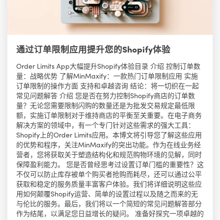
通过订单限制应用提升您的Shopify体验
Order Limits App大幅提升Shopify体验目录 介绍 控制订单数
量：战略优势 了解MinMaxify：一款热门订单限制应用 实施
订单限制的操作方面 支持和卓越咨询 结论：将一切织在一起
常见问题解答 介绍 您是否在努力控制Shopify商店的订单数
量？无论您需要限制闪购的数量还是为批发交易规定最低限
额，实施订单限制对于维持商店的平衡至关重要。在电子商务
解决方案的领域中，有一个专门针对这些需求的强大工具：
Shopify上的Order Limits应用。本博文将引导您了解这些应用
的优势和程序，关注MinMaxify的突出功能。作为在线业务经
营者，您将获取关于塑造结构化和规范购物环境的见解，同时
保障盈利能力。 您是否曾经思考过设置订单门槛的重要性？这
不仅可以防止库存被单个购买者抢购而耗尽，还可以通过公平
获取和稳定的服务质量丰富客户体验。我们将详细说明这些应
用如何颠覆Shopify运营、简单的设置过程以及随之而来的无
与伦比的服务。最后，我们将以一个简短的常见问题解答部分
作为结尾，以满足您日益增长的疑问。 准备好探究一项卓越的