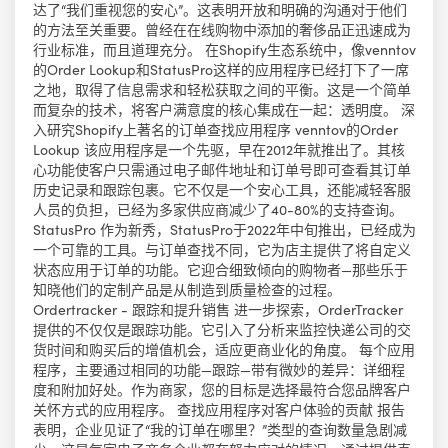
达了“我们重视您的安心”。这表明开放和明确的沟通对于他们
的方法至关重要。曾经在在线购物中添加的奢侈品正迅速成为
行业标准，而且道理充分。 在Shopify生态系统中，像venntov
的Order Lookup和StatusPro这样的应用程序已经打下了一席
之地，取得了信息需求和轻松获取之间的平衡。这是一个简单
而复杂的技术，将客户满意度的核心集成在一起：透明度。 深
入研究Shopify上著名的订单查找应用程序 venntov的Order
Lookup 该应用程序是一个先驱，早在2012年就推出了。其核
心功能使客户只需通过电子邮件地址和订单号即可查看其订单
历史记录和跟踪包裹。它不仅是一个安心工具，还能减轻客服
人员的负担，已经为多家供应商减少了40-80%的支持查询。
StatusPro 作为新秀，StatusPro于2022年中旬推出，已经成为
一个可靠的工具。与订单查找不同，它为店主提供了将自定义
状态应用于订单的功能。它迎合细致倾向的购物者—那些乐于
知晓他们的定制产品是从制造到质量检查的过程。
Ordertracker - 跟踪和提升销售 进一步探索，OrderTracker
提供的不仅仅是跟踪功能。它引入了分析来监控快递公司的交
货时间和购买后的增值机会，适应更商业化的角度。 每个应用
程序，主要通过相同的功能—跟踪—带有微妙的差异：详细程
度和附加好处。作为商家，您的目标是选择最符合您品牌客户
关怀方式的应用程序。 查找应用程序对客户体验的贡献 报告
表明，企业见证了“我的订单在哪里？”类型的查询数量急剧减