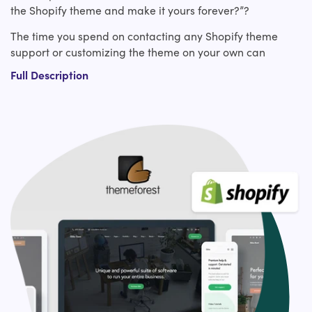
the Shopify theme and make it yours forever?”?
The time you spend on contacting any Shopify theme
support or customizing the theme on your own can
instead be used for the strategic part of your website.
Full Description
Right??
To get you high conversions and ROI for your e-
commerce company, hire our expert Shopify experts who
bring exceptional knowledge and expertise in
ThemeForest custom Shopify theme design. Our
experienced Shopify developers have covered you from
making slight tweaks to an existing ThemeForest Shopify
theme to custom Shopify theme development from
scratch or a revamp.?
Our ThemeForest Shopify theme customization services
include:?
Design layout adjustments
Typography adjustments