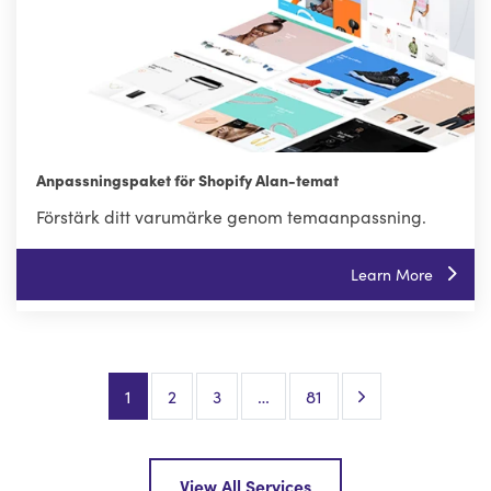
Anpassningspaket för Shopify Alan-temat
Förstärk ditt varumärke genom temaanpassning.
Learn More
Next Page
1
2
3
…
81
View All Services