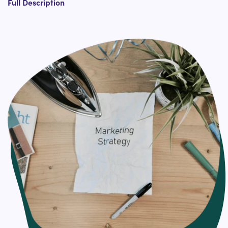
Full Description
Fun Fact!
28% of US online customers report subscribing to store or
item emails in arrange to remain educated on brands
they care almost.
What is Email Automation Setup?
As opposed to email newsletters and one-off campaigns
that you make and send to a whole list of people in one
go, an automated email campaign is set up once and
then consequently sent to a specific person when that
person meets a certain trigger.
It would be really time-consuming to manually create
and send an email campaign to each individual when
they sign up; so instep, you set up an automated
welcome email that gets sent whenever a new person
joins your list.
That’s the excellence of email automation: You set up the