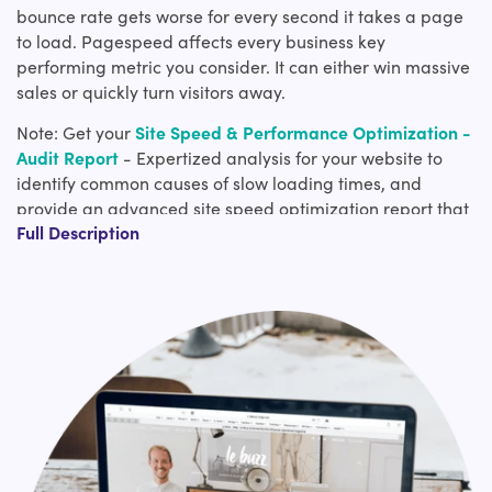
bounce rate gets worse for every second it takes a page
to load. Pagespeed affects every business key
performing metric you consider. It can either win massive
sales or quickly turn visitors away.
Note: Get your
Site Speed & Performance Optimization -
Audit Report
- Expertized analysis for your website to
identify common causes of slow loading times, and
provide an advanced site speed optimization report that
Full Description
can be later used to implement bug fixes and caches in
order to improve your site loading times.
Why are Shopify page speed optimization services
important to site success?
The more time this service page loads, there is a high
tendency to switch to other options. Although we prove
the best-in-class service, the page load time is the
deciding factor for you to avail of the service. This is
similar to the millions of people your product is being
targeted to. The loading time of your Shopify page plays