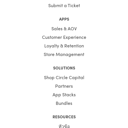
convert. That’s why it’s very important to identify what is
Submit a Ticket
causing pages on your site to load slowly and optimize
Shopify store speed. Is your site fast enough to make
APPS
users stay around?
Sales & AOV
Before you avail of any service, know that there is a
Customer Experience
crucial difference between site speed and page speed. It
Loyalty & Retention
can be a deciding factor in your organic rank and
bounce rate.
Store Management
So what is that difference?
SOLUTIONS
Site speed, a large landscape score to determine your
Shop Circle Capital
site's performance. The figure is determined by
Partners
considering the average performance rate of a sample
of load times of a few pages on your site, and therefore
App Stacks
not a very in-depth way of determining your site’s true
Bundles
performance.
Shopify Site Speed Optimization Service -
Advanced Plan
service encompasses all the technical
RESOURCES
and marketing techniques utilized to obtain traffic,
engage visitors and after that convert them into
หัวข้อ