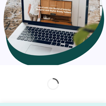
a very significant role in the visitors’ experience.
According to Hubspot, there is a
7% reduction in
conversions
and an 11% loss of page views if there is even
a 1-second delay. The longer you put off optimizing your
site for speed, the more customers you’ll be losing.
Shopify page speed optimization and hosting
improvements can increase your sales by up to 60%
compared to what you are having right now.
The factors associated while optimizing Shopify store
speed: