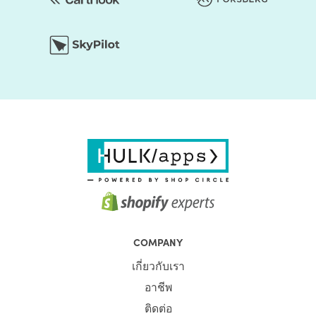
and decreased conversions.
If users consistently bounce from your site, the search
engine algorithm will start noting, and you will see a drop
in rankings. It is because Google sees a correlation
between a high bounce rate and a bad user experience,
so they subsequently drop you in the rankings.
Even if users don’t stay on your website long enough to
browse through the content, Google automatically
presumes that it must not be a very good website.
Despite being the best websites with the best content out
there, but your slow load time kept them from
experiencing your website.
This makes Shopify page speed optimization even more
COMPANY
compelling. Page speed can keep users from entering
เกี่ยวกับเรา
your site in the first place, which means they won’t learn
อาชีพ
about your business, see your products and services, or
read your beneficial information. Most of all, they won’t
ติดต่อ