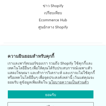
prospects or buyers using a clearly defined strategy that
ข่าว Shopify
meets several pre-defined objectives.
เปรียบเทียบ
Page speed, an in-depth performance analysis,
Ecommerce Hub
considers the loading time of a specific page on your
ศูนย์กลาง Shopify
website, or how long your content and images take to
show up. Testing for each page, or particularly for your
most important pages, can reveal your site’s
performance. To simplify your actions, you can rely on our
Page Speed Optimization for SEO service
. In this
NEWSLETTER
ความยินยอมสำหรับคุกกี้
package, we are going to put in all the hard work to
induce your site speed to a worthy level, so you’re well
เราและพาร์ทเนอร์ของเรา รวมถึง Shopify ใช้คุกกี้และ
ahead of the pack in terms of client experience. We
เทคโนโลยีอื่นๆ เพื่อให้คุณได้รับประสบการณ์เฉพาะตัว
consider Google PageSpeed Insights and Lighthouse
แสดงโฆษณา และทำการวิเคราะห์ และเราจะไม่ใช้คุกกี้
หรือเทคโนโลยีอื่นๆ เพื่อจุดประสงค์เหล่านี้ เว้นแต่คุณจะ
tool's score to be the leading measure of the page speed
ยอมรับ ดูข้อมูลเพิ่มเติมใน
นโยบายความเป็นส่วนตัว
improvement.
We're Hiring
We're Worldwide
ยอมรับ
August 07, 2026 © HulkApps.com. All Rights Reserved.