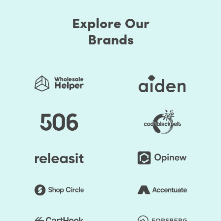
How do you get your users to reach out to your site for
their requirements? In simple words, optimize the page
Explore Our
rank. Optimizing your Shopify store speed is not only
Brands
what your site visitors want, but even Google also
requires. There’s a connection between SEO and page
speed, and it’s exactly why your pages need to load
quickly.
Google's main intention is to serve the best search result
that fits consumer queries. It's not only about serving
pages with quality content but provides the best user
experience, and you guessed it right, page speed is part
of a great user experience. Based on these performance
metrics, the google search algorithm crawls and ranks
pages.
Shopify Page speed optimization constitutes an
important ranking factor in Google’s algorithm and also
plays a crucial role in user experience. Pages that take
time to load can lower the average session duration and
increase the bounce rate, resulting in fewer interactions