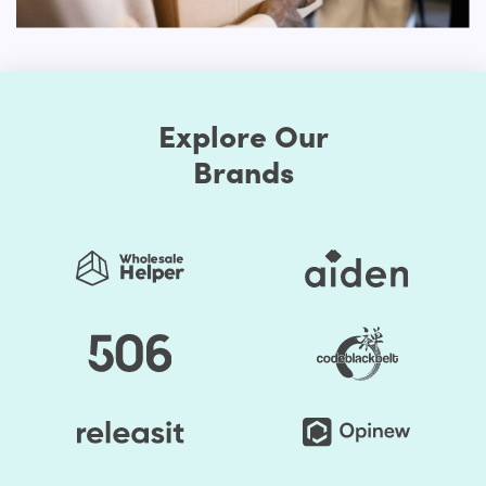
kan du ändra layouten för sidokomponenter som du
tycker är lämpligt. Kort sagt kan du ändra layouten på
din Shopify-butik för att göra den enastående.
Du sparar mycket tid genom att välja Shopify-teman från
HulkApps. Om du använder ett färdigt Shopify-tema
Explore Our
behöver du inte skapa din onlinebutik från grunden. Så
Brands
det blir enklare att starta din butik och du kan börja tjäna
pengar snabbare.