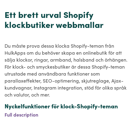
Ett brett urval Shopify
klockbutiker webbmallar
Du måste prova dessa klocka Shopify-teman från
HulkApps om du behöver skapa en onlinebutik för att
sälja klockor, ringar, armband, halsband och örhängen.
För klock- och smyckesbutiker är dessa Shopify-teman
utrustade med användbara funktioner som
parallaxeffekter, SEO-optimering, skjutreglage, Ajax-
kundvagnar, Instagram integration, stöd för olika språk
och valutor, och mer.
Nyckelfunktioner för klock-Shopify-teman
Full description
Din Shopify-butik bör ha några essentiella funktioner,
förutom att passa din varumärkesidentitet, vilket kommer
att göra din webbplats sticka ut och glädja dina
besökare. Kontrollera att de har följande funktioner när