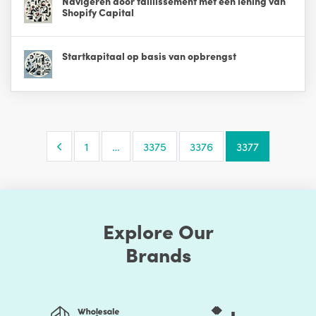
Navigeren door faillissement met een lening van
Shopify Capital
Startkapitaal op basis van opbrengst
Previous Page
1
…
3375
3376
3377
Explore Our
Brands