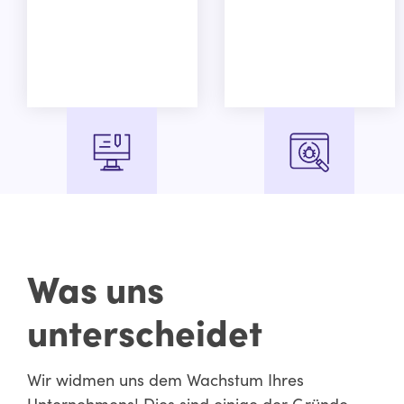
Shopify Design & Build
Fehlerbehebung und Bug
Squashing
Was uns
unterscheidet
Wir widmen uns dem Wachstum Ihres
Unternehmens! Dies sind einige der Gründe,