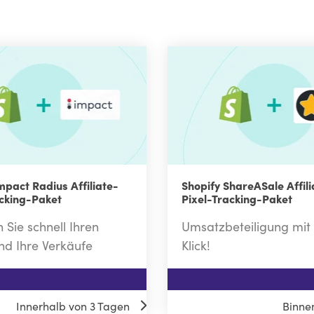
mpact Radius Affiliate-
Shopify ShareASale Affili
acking-Paket
Pixel-Tracking-Paket
n Sie schnell Ihren
Umsatzbeteiligung mit
und Ihre Verkäufe
Klick!
$99
Innerhalb von 3 Tagen
Binne