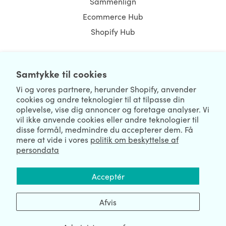
Sammenlign
Ecommerce Hub
Shopify Hub
Samtykke til cookies
NEWSLETTER
Vi og vores partnere, herunder Shopify, anvender
cookies og andre teknologier til at tilpasse din
oplevelse, vise dig annoncer og foretage analyser. Vi
vil ikke anvende cookies eller andre teknologier til
disse formål, medmindre du accepterer dem. Få
mere at vide i vores
politik om beskyttelse af
persondata
We're Hiring
We're Worldwide
Acceptér
August 09, 2026 © HulkApps.com. All Rights Reserved.
Afvis