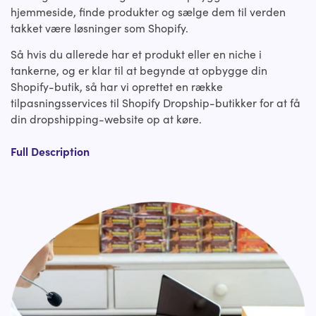
hjemmeside, finde produkter og sælge dem til verden
takket være løsninger som Shopify.
Så hvis du allerede har et produkt eller en niche i
tankerne, og er klar til at begynde at opbygge din
Shopify-butik, så har vi oprettet en række
tilpasningsservices til Shopify Dropship-butikker for at få
din dropshipping-website op at køre.
Tjek de skræddersyede Shopify Dropship-
Full Description
butikstilpasningsservices, og hvis du ikke finder det, du
leder efter, så send os en besked på
help@hulk-
support.com
, og vi får det gjort for dig.