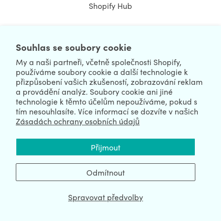
Shopify Hub
Souhlas se soubory cookie
NEWSLETTER
My a naši partneři, včetně společnosti Shopify,
používáme soubory cookie a další technologie k
přizpůsobení vašich zkušeností, zobrazování reklam
a provádění analýz. Soubory cookie ani jiné
technologie k těmto účelům nepoužíváme, pokud s
tím nesouhlasíte. Více informací se dozvíte v našich
Zásadách ochrany osobních údajů
We're Hiring
We're Worldwide
Přijmout
August 07, 2026 © HulkApps.com. All Rights Reserved.
Odmítnout
Spravovat předvolby
Data Processing Addendum
|
Privacy Policy
|
Security
|
Terms &
Conditions
|
Sitemap