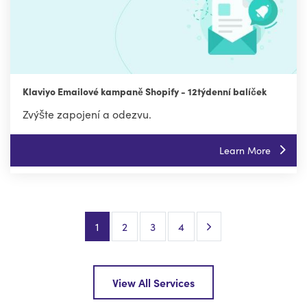
Klaviyo Emailové kampaně Shopify - 12týdenní balíček
Zvýšte zapojení a odezvu.
Learn More
Next Page
1
2
3
4
View All Services