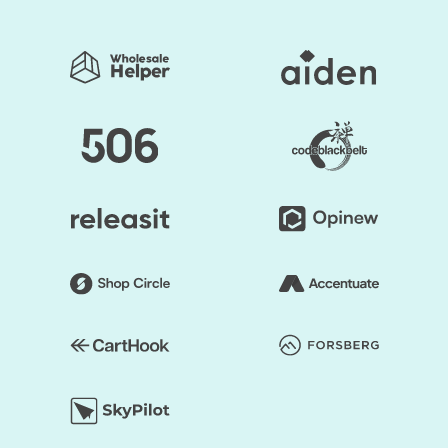
Measure
Why should you opt-in for the Email Automation Setup
service?
The right content delivered at the right time to the
correct people
Automation that's right for you
Way better responsiveness to client and prospect
needs
Less demanding nurturing of customers through
sales and support cycles
More profound relationships with clients and better
response rates
Higher levels of brand recognition
Drive results without having to spend time continuously
working on them.