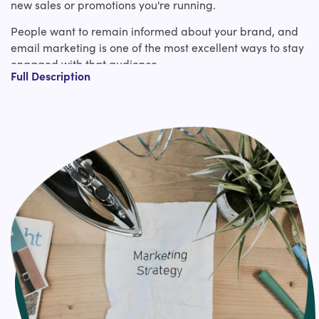
new sales or promotions you're running.
People want to remain informed about your brand, and
email marketing is one of the most excellent ways to stay
engaged with that audience.
Full Description
Fun Fact!
28% of US online customers report subscribing to store or
item emails in arrange to remain educated on brands
they care almost.
What is Email Automation Setup?
As opposed to email newsletters and one-off campaigns
that you make and send to a whole list of people in one
go, an automated email campaign is set up once and
then consequently sent to a specific person when that
person meets a certain trigger.
It would be really time-consuming to manually create
and send an email campaign to each individual when