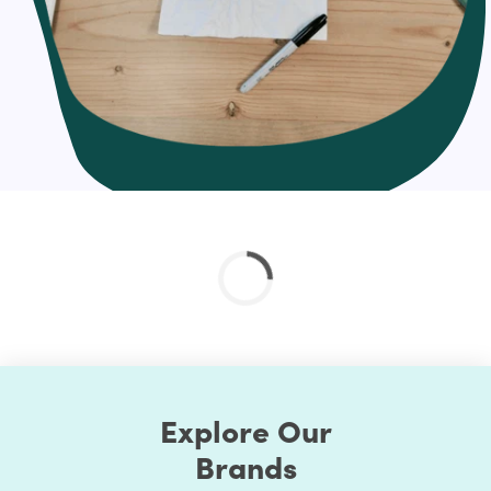
they sign up; so instep, you set up an automated
welcome email that gets sent whenever a new person
joins your list.
That’s the excellence of email automation: You set up the
mail once, and as people meet the trigger you defined,
the email will send without any additional effort on your
part. It basically “automates” your mail marketing for
you. Score!
Hire us for effortless Email Automation Setup
One of the only potential downsides to email marketing
setup is that it can be time-consuming. That’s why you
might want to consider hiring a digital marketing agency
like us to take care of all your email marketing needs!
Our approach to Email Automation Setup
Explore Our
Create a plan
Brands
Automation that's right for you
Set up your workflow