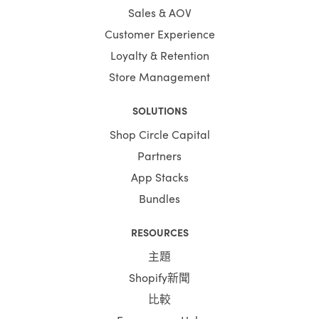
Sales & AOV
Customer Experience
Loyalty & Retention
Store Management
SOLUTIONS
Shop Circle Capital
Partners
App Stacks
Bundles
RESOURCES
主題
Shopify新聞
比較