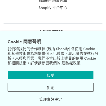
Ecommerce Hub
Shopify 平台中心
NEWSLETTER
Cookie 同意聲明
我們和我們的合作夥伴 (包括 Shopify) 會使用 Cookie
和其他技術來為您提供個人化體驗、展示廣告並進行分
析。未經您同意，我們不會出於上述目的使用 Cookie
和相關技術。詳情請參閱我們的
隱私權政策
We're Hiring
We're Worldwide
接受
August 07, 2026 © HulkApps.com. All Rights Reserved.
拒絕
管理喜好設定
Data Processing Addendum
|
Privacy Policy
|
Security
|
Terms &
Conditions
|
Sitemap