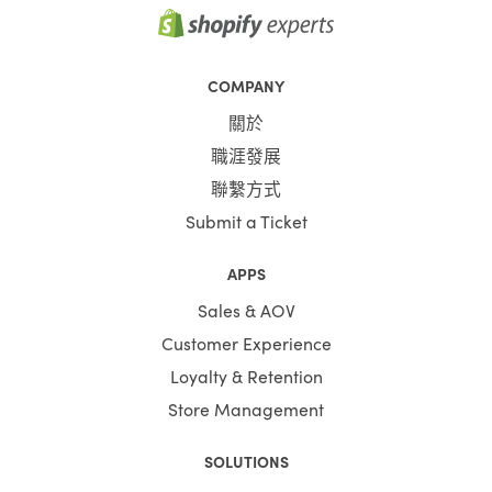
COMPANY
關於
職涯發展
聯繫方式
Submit a Ticket
APPS
Sales & AOV
Customer Experience
Loyalty & Retention
Store Management
SOLUTIONS