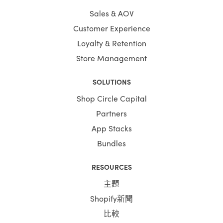
Sales & AOV
Customer Experience
Loyalty & Retention
Store Management
SOLUTIONS
Shop Circle Capital
Partners
App Stacks
Bundles
RESOURCES
主題
Shopify新聞
比較