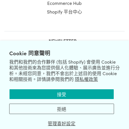
Ecommerce Hub
Shopify 平台中心
NEWSLETTER
Cookie 同意聲明
我們和我們的合作夥伴 (包括 Shopify) 會使用 Cookie
和其他技術來為您提供個人化體驗、展示廣告並進行分
析。未經您同意，我們不會出於上述目的使用 Cookie
和相關技術。詳情請參閱我們的
隱私權政策
We're Hiring
We're Worldwide
接受
August 09, 2026 © HulkApps.com. All Rights Reserved.
拒絕
管理喜好設定
Data Processing Addendum
|
Privacy Policy
|
Security
|
Terms &