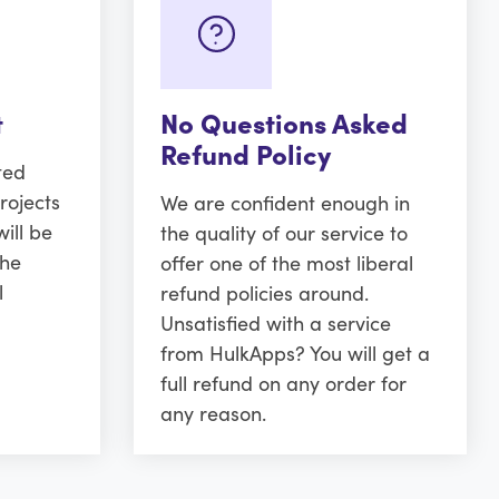
t
No Questions Asked
Refund Policy
ted
rojects
We are confident enough in
ill be
the quality of our service to
the
offer one of the most liberal
l
refund policies around.
Unsatisfied with a service
from HulkApps? You will get a
full refund on any order for
any reason.