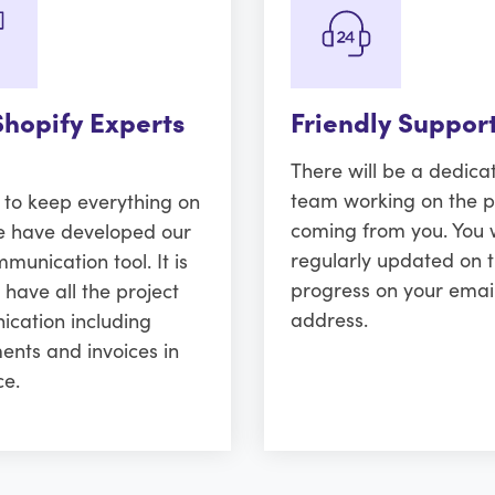
Shopify Experts
Friendly Suppor
There will be a dedica
team working on the p
r to keep everything on
coming from you. You w
e have developed our
regularly updated on 
unication tool. It is
progress on your emai
 have all the project
address.
cation including
ents and invoices in
ce.