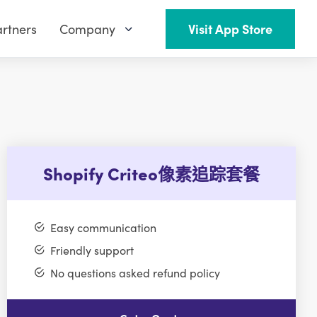
rtners
Company
Visit App Store
Shopify Criteo像素追踪套餐
Easy communication
Friendly support
No questions asked refund policy