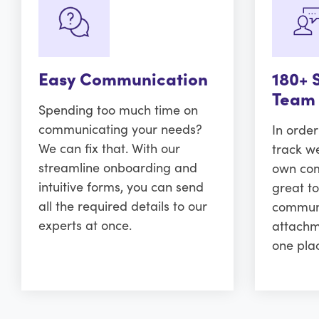
Easy Communication
180+ 
Team
Spending too much time on
communicating your needs?
In orde
We can fix that. With our
track w
streamline onboarding and
own comm
intuitive forms, you can send
great to
all the required details to our
communi
experts at once.
attachm
one pla