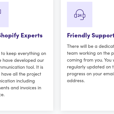
Shopify Experts
Friendly Suppor
There will be a dedica
team working on the p
r to keep everything on
coming from you. You w
e have developed our
regularly updated on 
unication tool. It is
progress on your emai
 have all the project
address.
cation including
ents and invoices in
ce.