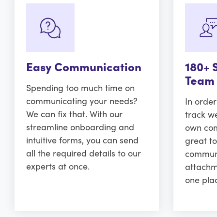
Easy Communication
180+ 
Team
Spending too much time on
communicating your needs?
In orde
We can fix that. With our
track w
streamline onboarding and
own comm
intuitive forms, you can send
great to
all the required details to our
communi
experts at once.
attachm
one pla