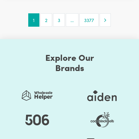
Next Page
1
2
3
…
3377
Explore Our
Brands