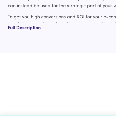
can instead be used for the strategic part of your 
To get you high conversions and ROI for your e-co
who bring exceptional knowledge and expertise in
Full Description
experienced Shopify developers have covered you f
ThemeForest Shopify theme to custom Shopify the
Our ThemeForest Shopify theme customization servi
Design layout adjustments
Typography adjustments
Logo and branding integration
Custom functionality
And much more
Check out the custom curated Shopify theme customiz
us a line at help@hulk-support.com and we’ll get it