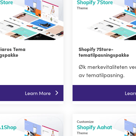
Giaros Tema
Shopify 7Store-
ngspakke
tematilpasningspakke
Øk merkevitaliteten ve
av tematilpasning.
Learn More
Lear