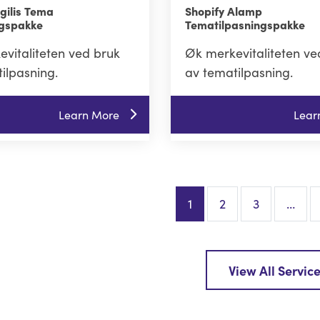
gilis Tema
Shopify Alamp
ngspakke
Tematilpasningspakke
vitaliteten ved bruk
Øk merkevitaliteten ve
ilpasning.
av tematilpasning.
Learn More
Lear
1
2
3
…
View All Servic