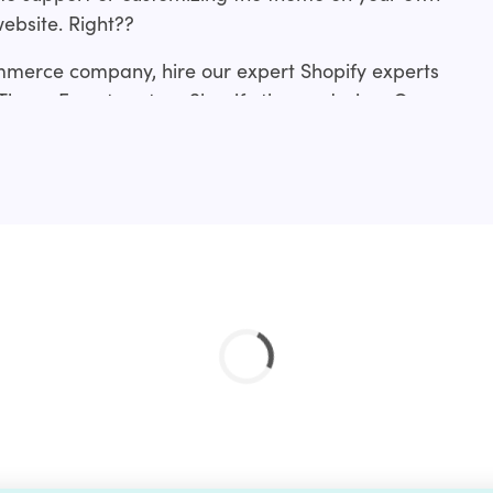
website. Right??
mmerce company, hire our expert Shopify experts
 ThemeForest custom Shopify theme design. Our
rom making slight tweaks to an existing
me development from scratch or a revamp.?
ces include:?
ation service and if you don’t find your’s just drop
 done for you.?