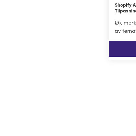
Shopify A
Tilpasni
Øk merke
av temat