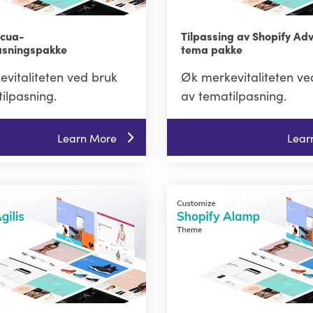
Acua-
Tilpassing av Shopify Ad
asningspakke
tema pakke
vitaliteten ved bruk
Øk merkevitaliteten ve
ilpasning.
av tematilpasning.
Learn More
Lear