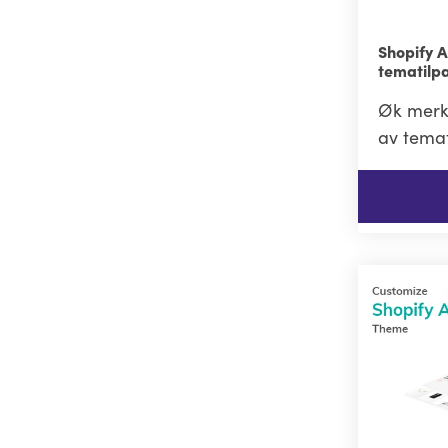
Shopify 
tematilp
Øk merke
av temat