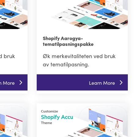
Shopify Aarogya-
tematilpasningspakke
d bruk
Øk merkevitaliteten ved bruk
av tematilpasning.
n More
Learn More