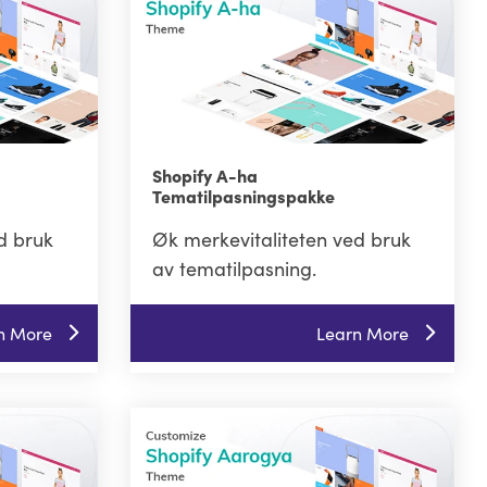
Shopify A-ha
Tematilpasningspakke
d bruk
Øk merkevitaliteten ved bruk
av tematilpasning.
n More
Learn More