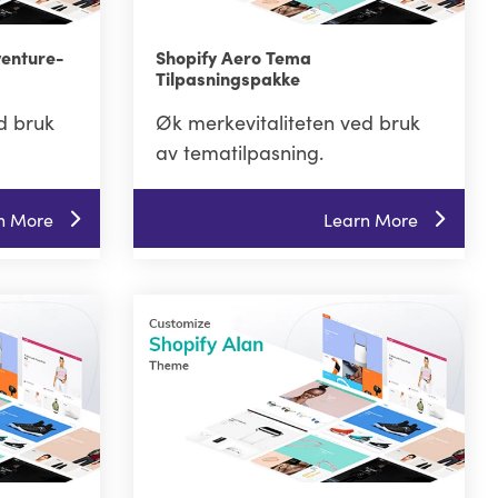
venture-
Shopify Aero Tema
Tilpasningspakke
d bruk
Øk merkevitaliteten ved bruk
av tematilpasning.
n More
Learn More