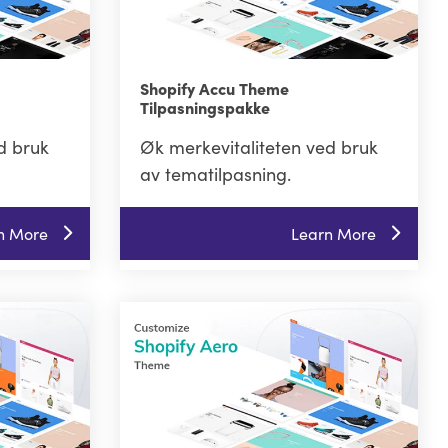
Shopify Accu Theme
Tilpasningspakke
d bruk
Øk merkevitaliteten ved bruk
av tematilpasning.
n More
Learn More