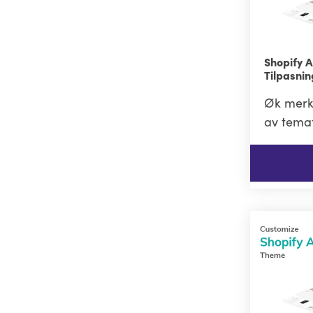
Shopify 
Tilpasni
Øk merke
av temat