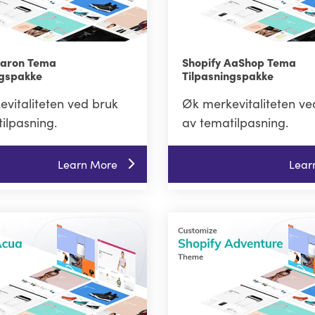
Aaron Tema
Shopify AaShop Tema
ngspakke
Tilpasningspakke
vitaliteten ved bruk
Øk merkevitaliteten ve
ilpasning.
av tematilpasning.
Learn More
Lear