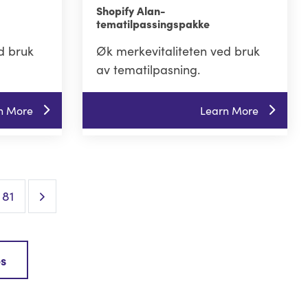
Shopify Alan-
tematilpassingspakke
d bruk
Øk merkevitaliteten ved bruk
av tematilpasning.
n More
Learn More
Next Page
81
es