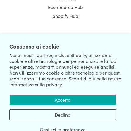
Ecommerce Hub
Shopify Hub
NEWSLETTER
Consenso ai cookie
Noi e i nostri partner, incluso Shopify, utilizziamo
cookie e altre tecnologie per personalizzare la tua
esperienza, mostrarti annunci ed eseguire analisi.
Non utilizzeremo cookie o altre tecnologie per questi
scopi senza il tuo consenso. Scopri di più nella nostra
Informativa sulla privacy
We're Hiring
We're Worldwide
Accetta
August 07, 2026 © HulkApps.com. All Rights Reserved.
Declina
Gestisci le preferenze