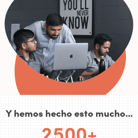
0
0
1
0
2
1
3
0
2
4
0
3
5
1
4
0
0
Y hemos hecho esto mucho...
6
2
5
0
0
+