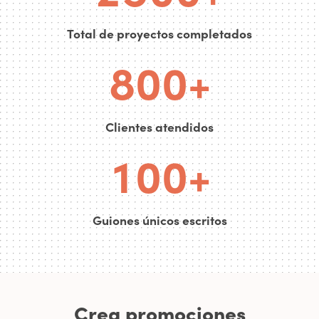
7
0
0
Total de proyectos completados
0
8
0
0
+
0
0
0
Clientes atendidos
1
0
0
+
Guiones únicos escritos
Crea promociones