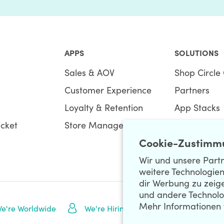
APPS
SOLUTIONS
Sales & AOV
Shop Circle 
Customer Experience
Partners
Loyalty & Retention
App Stacks
icket
Store Management
Bundles
Cookie-Zustimm
Wir und unsere Partn
weitere Technologien
dir Werbung zu zeig
und andere Technolo
Mehr Informationen 
NEWSLETTE
e're Worldwide
We're Hiring