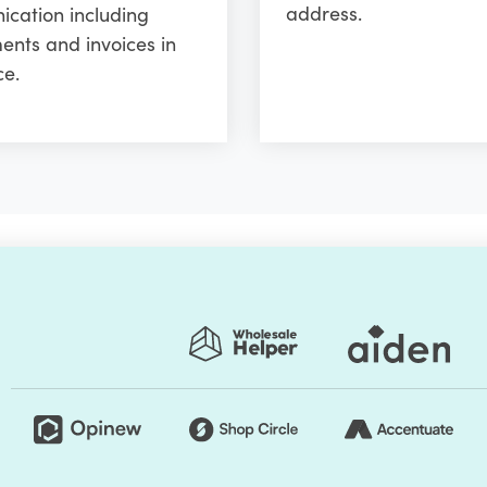
address.
cation including
ents and invoices in
ce.