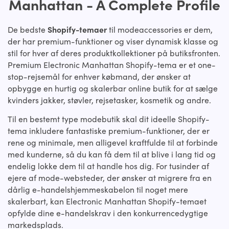
Manhattan - A Complete Profile
De bedste
Shopify-temaer
til modeaccessories er dem,
der har premium-funktioner og viser dynamisk klasse og
stil for hver af deres produktkollektioner på butiksfronten.
Premium Electronic Manhattan Shopify-tema er et one-
stop-rejsemål for enhver købmand, der ønsker at
opbygge en hurtig og skalerbar online butik for at sælge
kvinders jakker, støvler, rejsetasker, kosmetik og andre.
Til en bestemt type modebutik skal dit ideelle Shopify-
tema inkludere fantastiske premium-funktioner, der er
rene og minimale, men alligevel kraftfulde til at forbinde
med kunderne, så du kan få dem til at blive i lang tid og
endelig lokke dem til at handle hos dig. For tusinder af
ejere af mode-websteder, der ønsker at migrere fra en
dårlig e-handelshjemmeskabelon til noget mere
skalerbart, kan Electronic Manhattan Shopify-temaet
opfylde dine e-handelskrav i den konkurrencedygtige
markedsplads.