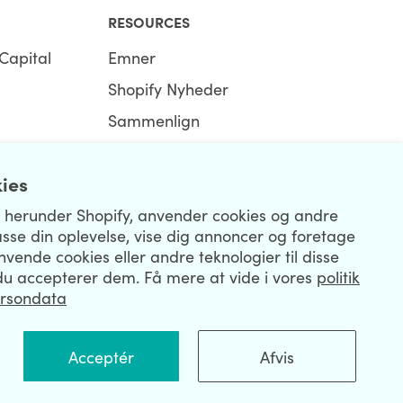
RESOURCES
Capital
Emner
Shopify Nyheder
Sammenlign
Ecommerce Hub
kies
Shopify Hub
, herunder Shopify, anvender cookies og andre
lpasse din oplevelse, vise dig annoncer og foretage
anvende cookies eller andre teknologier til disse
u accepterer dem. Få mere at vide i vores
politik
ersondata
R
Acceptér
Afvis
|
Privacy Policy
|
Security
|
Terms & Conditions
|
Sitemap