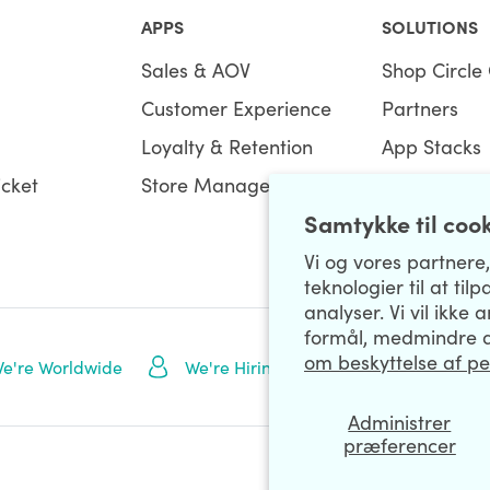
APPS
SOLUTIONS
Sales & AOV
Shop Circle 
Customer Experience
Partners
Loyalty & Retention
App Stacks
icket
Store Management
Bundles
Samtykke til coo
Vi og vores partnere
teknologier til at ti
analyser. Vi vil ikke 
formål, medmindre d
om beskyttelse af p
NEWSLETTE
e're Worldwide
We're Hiring
Administrer
præferencer
Data Processing Addendum