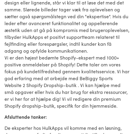
design eller lignende, står vi klar til at løse det med det
samme. Slørede billeder tager væk fra oplevelsen og
sætter også spørgsmålstegn ved din "ekspertise". Hvis du
leder efter avanceret funktionalitet og appellerende
æstetik uden at gå på kompromis med brugeroplevelsen,
tilbyder HulkApps et positivt supportteam relateret til
fejlfinding eller forespørgsler, indtil kunder kan få
adgang og opfylde kommunikationen.
Vi er den højest bedømte Shopify-ekspert med 1000+
positive anmeldelser på Shopify! Dette taler om vores
fokus på kundetilfredshed gennem kvalitetsservice. Vi har
god erfaring med at arbejde med BeBiggy Sports
Website 2 Shopify Dropship-butik . Vi kan hjælpe med
små opgaver eller hvis du har brug for ekstra ressourcer,
er vi her for at hjælpe dig! Vi vil redigere din premium
Shopify dropship-butik, specifik for din hjemmeside.
Afsluttende tanker:
De eksperter hos HulkApps vil komme med en løsning,