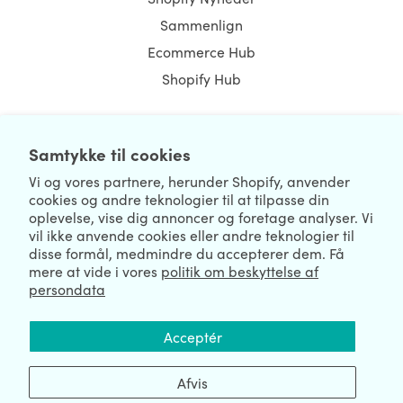
Sammenlign
Ecommerce Hub
Shopify Hub
Samtykke til cookies
NEWSLETTER
Vi og vores partnere, herunder Shopify, anvender
cookies og andre teknologier til at tilpasse din
oplevelse, vise dig annoncer og foretage analyser. Vi
vil ikke anvende cookies eller andre teknologier til
disse formål, medmindre du accepterer dem. Få
mere at vide i vores
politik om beskyttelse af
persondata
We're Hiring
We're Worldwide
Acceptér
August 07, 2026 © HulkApps.com. All Rights Reserved.
Afvis