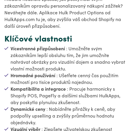
zákazníkům opravdu personalizovaný nákupní zážitek?
Neváhejte dále. Aplikace Hulk Product Options od
HulkApps.com tu je, aby zvýšila váš obchod Shopify na
další úroveň přizpůsobení.
Klíčové vlastnosti
Vícestranné přizpůsobení
: Umožněte svým
zákazníkům lepší obsluhu tím, že jim umožníte
nahrávat obrázky pro vizuální dojem a snadno vybrat
vlastní možnosti produktu.
Hromadné používání
: Ušetřete cenný čas použitím
možností pro tisíce produktů najednou.
Kompatibilita a integrace
: Pracuje harmonicky s
Shopify POS, PageFly a dalšími službami HulkApps,
aby poskytla plynulou zkušenost.
Dynamické ceny
: Nabídněte přirážky k ceně, aby
podpořily upselling a zvýšily průměrnou hodnotu
objednávky.
Vizuální výběr
: Zlepšete uživatelskou zkušenost