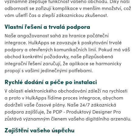
významně zlepšuje funkčnost vašeho obchodu. Díky naší
odbornosti se zařizují komplikace v menším množství, což
vám ušetří čas a zlepší zákaznickou zkušenost.
Vlastní řešení a trvalá podpora
Naše angažovanost sahá za hranice počáteční
integrace. HulkApps se zavazuje k poskytování trvalé
podpory a otevřených komunikačních linií. Pokud má váš
obchod konkrétní požadavky, naše přizpůsobená
integrační řešení zaručují, že aplikace se harmonicky
propojí s vašimi jedinečnými potřebami.
Rychlé dodání a péče po instalaci
V oblasti elektronického obchodování záleží na rychlosti
a proto v HulkApps řídíme proces integrace, abychom
dodrželi vaše časové plány. Naše 24/7 zákaznická
podpora zajišťuje, že PDP ‑ Produktový Designer Pro
zůstává významným členem vašeho digitálního arzenálu.
Zajištění vašeho úspěchu