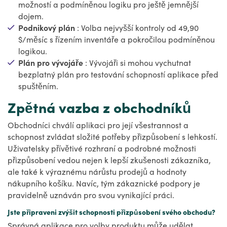
možností a podmíněnou logiku pro ještě jemnější
dojem.
Podnikový plán
: Volba nejvyšší kontroly od 49,90
$/měsíc s řízením inventáře a pokročilou podmíněnou
logikou.
Plán pro vývojáře
: Vývojáři si mohou vychutnat
bezplatný plán pro testování schopností aplikace před
spuštěním.
Zpětná vazba z obchodníků
Obchodníci chválí aplikaci pro její všestrannost a
schopnost zvládat složité potřeby přizpůsobení s lehkostí.
Uživatelsky přívětivé rozhraní a podrobné možnosti
přizpůsobení vedou nejen k lepší zkušenosti zákazníka,
ale také k výraznému nárůstu prodejů a hodnoty
nákupního košíku. Navíc, tým zákaznické podpory je
pravidelně uznáván pro svou vynikající práci.
Jste připraveni zvýšit schopnosti přizpůsobení svého obchodu?
Správná aplikace pro volby produktu může udělat