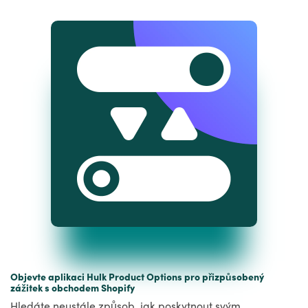
Objevte aplikaci Hulk Product Options pro přizpůsobený
zážitek s obchodem Shopify
Hledáte neustále způsob, jak poskytnout svým