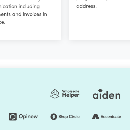
address.
cation including
ents and invoices in
ce.