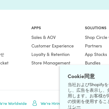
APPS
SOLUTIONS
Sales & AOV
Shop Circle 
Customer Experience
Partners
わせ
Loyalty & Retention
App Stacks
icket
Store Management
Bundles
Cookie同意
当社およびShopi
し、広告を表示し、
用します。お客様が
の技術を使用するこ
NEWSLETTE
e're Worldwide
We're Hiring
リシー