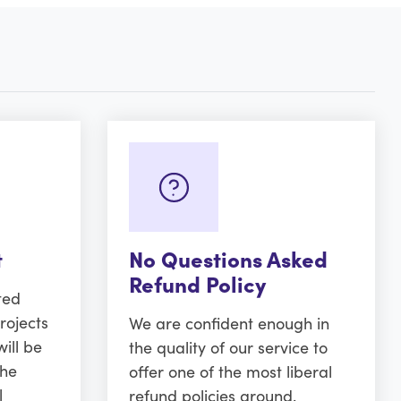
t
No Questions Asked
Refund Policy
ted
rojects
We are confident enough in
ill be
the quality of our service to
the
offer one of the most liberal
l
refund policies around.