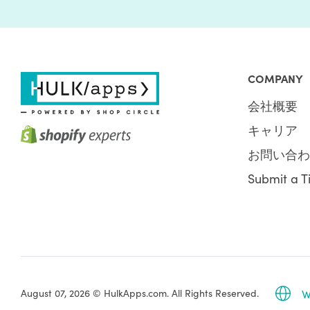
COMPANY
会社概要
キャリア
お問い合
Submit a T
August 07, 2026 © HulkApps.com. All Rights Reserved.
W