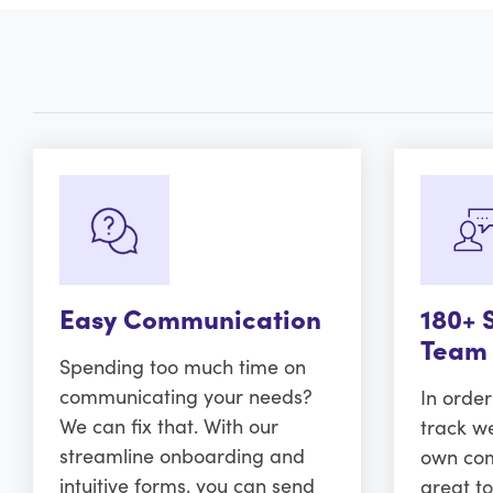
Easy Communication
180+ 
Team
Spending too much time on
communicating your needs?
In orde
We can fix that. With our
track w
streamline onboarding and
own comm
intuitive forms, you can send
great to