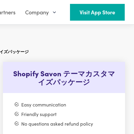
rtners
Company
Visit App Store
スタマイズパッケージ
Shopify Savon テーマカスタマ
イズパッケージ
Easy communication
Friendly support
No questions asked refund policy