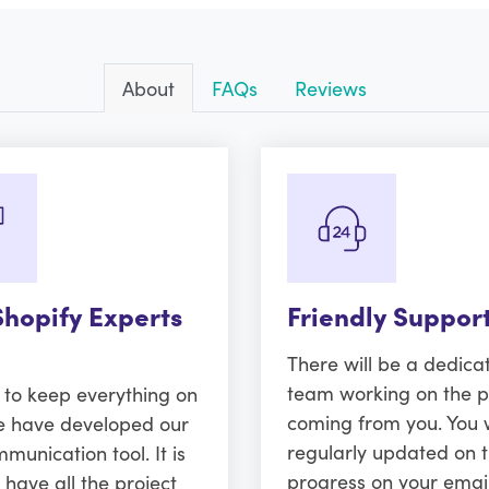
About
FAQs
Reviews
Shopify Experts
Friendly Suppor
There will be a dedica
team working on the p
r to keep everything on
coming from you. You w
e have developed our
regularly updated on 
unication tool. It is
progress on your emai
 have all the project