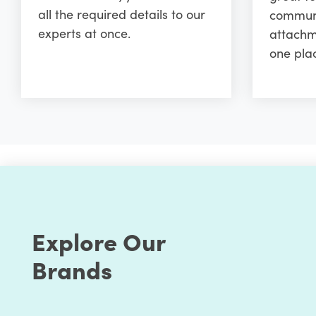
all the required details to our
communi
experts at once.
attachm
one pla
Explore Our
Brands